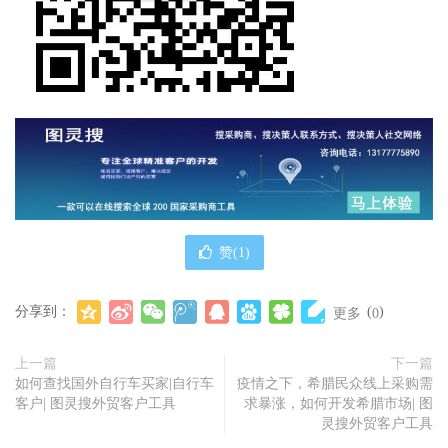
赞(
1
)
分享到：
(
)
更多
0
上一篇
下一篇
如何查找国外自行车买家|自行车
疫情之下，希腊民众线上采购需
客户| 图灵搜外贸客户工具
求暴涨，如何开发希腊市场| 图
灵搜外贸客户工具