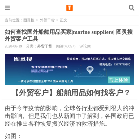
当前位置：
图灵搜
>
外贸干货
>
正文
如何查找国外船舶用品买家|marine suppliers| 图灵搜
外贸客户工具
2020-06-19
分类：
外贸干货
阅读(40697)
评论(0)
【外贸客户】船舶用品如何找客户？
由于今年疫情的影响，全球各行业都受到很大的冲
击影响。但是我们也从新闻中了解到，各国政府已
经在推出各种恢复振兴经济的救济措施。
如图：